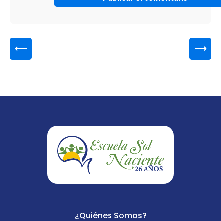
⟵
⟶
¿Quiénes Somos?